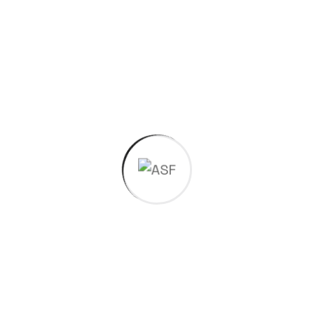
At vero eos et accusamus et iusto odio dignissimos
ducimus qui blanditiis praesentium voluptatum
deleniti atque corrupti quos dolores et quas
molestias excepturi sint occaecati cupiditate.
Stats & Charts
At vero eos et accusamus et iusto odio digmos
ducimus qui blanditiis praesentium voluptatum
deleniti atque corrupti quos dolores et quas
molestias excepturi sint occaecati .